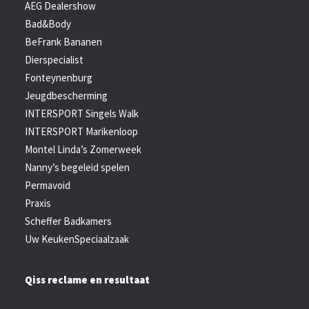
AEG Dealershow
Bad&Body
BeFrank Bananen
Dierspecialist
Fonteynenburg
Jeugdbescherming
INTERSPORT Singels Walk
INTERSPORT Marikenloop
Montel Linda’s Zomerweek
Nanny’s begeleid spelen
Permavoid
Praxis
Scheffer Badkamers
Uw KeukenSpeciaalzaak
Qiss reclame en resultaat