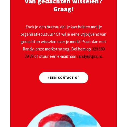
Van gedachten wisselen?
Graag!
Zoek je een bureau dat je kan helpen met je
organisatiecultuur? Of wil je eens vrijblijvend van
gedachten wisselen over je merk? Praat dan met
Randy, onze merkstrateeg. Bel hem op
020 589
29 29
of stuur een e-mail naar
randy@qiss.nl.
NEEM CONTACT OP