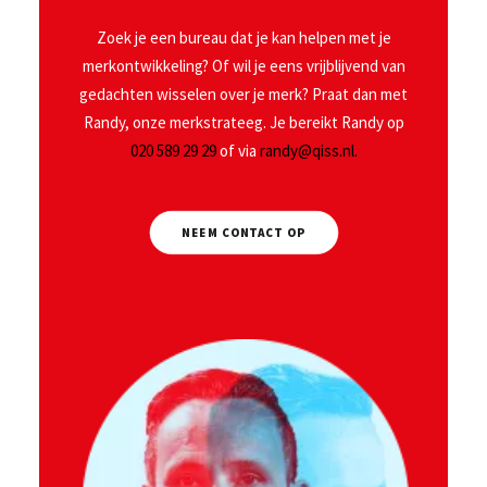
Zoek je een bureau dat je kan helpen met je
merkontwikkeling? Of wil je eens vrijblijvend van
gedachten wisselen over je merk? Praat dan met
Randy, onze merkstrateeg. Je bereikt Randy op
020 589 29 29
of via
randy@qiss.nl.
NEEM CONTACT OP