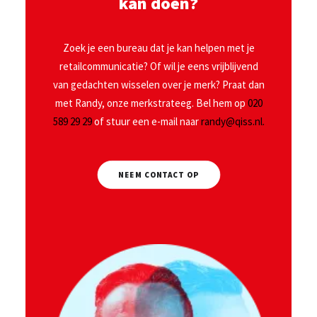
kan doen?
Zoek je een bureau dat je kan helpen met je
retailcommunicatie? Of wil je eens vrijblijvend
van gedachten wisselen over je merk? Praat dan
met Randy, onze merkstrateeg. Bel hem op
020
589 29 29
of stuur een e-mail naar
randy@qiss.nl.
NEEM CONTACT OP