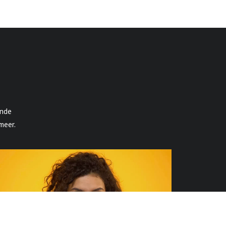
ande
meer.