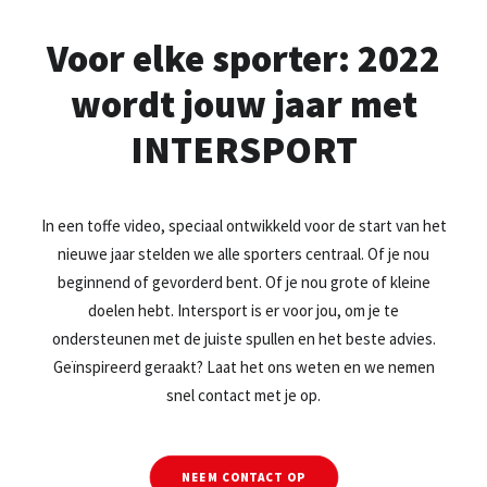
TEL: +31 20 589 29 29
Voor elke sporter: 2022
wordt jouw jaar met
MAIL ONS
INTERSPORT
In een toffe video, speciaal ontwikkeld voor de start van het
nieuwe jaar stelden we alle sporters centraal. Of je nou
beginnend of gevorderd bent. Of je nou grote of kleine
doelen hebt. Intersport is er voor jou, om je te
ondersteunen met de juiste spullen en het beste advies.
Geïnspireerd geraakt? Laat het ons weten en we nemen
snel contact met je op.
NEEM CONTACT OP