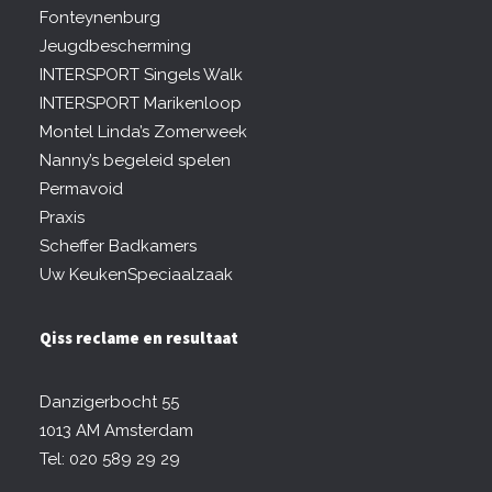
Fonteynenburg
Jeugdbescherming
INTERSPORT Singels Walk
INTERSPORT Marikenloop
Montel Linda’s Zomerweek
Nanny’s begeleid spelen
Permavoid
Praxis
Scheffer Badkamers
Uw KeukenSpeciaalzaak
Qiss reclame en resultaat
Danzigerbocht 55
1013 AM Amsterdam
Tel: 020 589 29 29