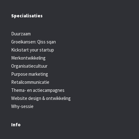
TEL: +31 20 589 29 29
Specialisaties
MAIL ONS
Duurzaam
Groeikansen: Qiss sqan
Kickstart your startup
Merkontwikkeling
Organisatiecultuur
Purpose marketing
Retailcommunicatie
Thema- en actiecampagnes
Website design & ontwikkeling
Why-sessie
Info