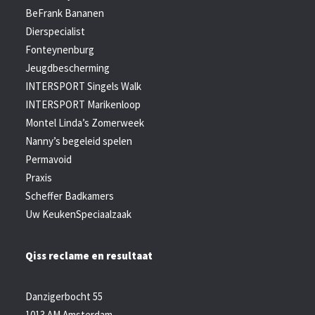
BeFrank Bananen
Dierspecialist
Fonteynenburg
Jeugdbescherming
INTERSPORT Singels Walk
INTERSPORT Marikenloop
Montel Linda’s Zomerweek
Nanny’s begeleid spelen
Permavoid
Praxis
Scheffer Badkamers
Uw KeukenSpeciaalzaak
Qiss reclame en resultaat
Danzigerbocht 55
1013 AM Amsterdam